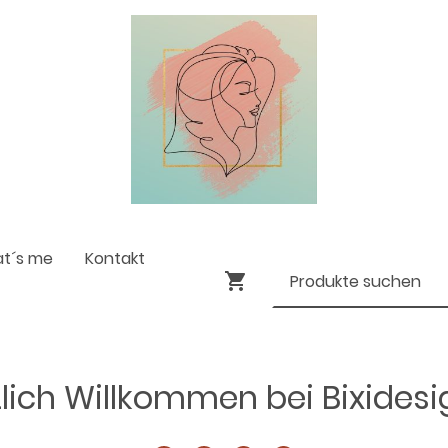
at´s me
Kontakt
lich Willkommen bei Bixides