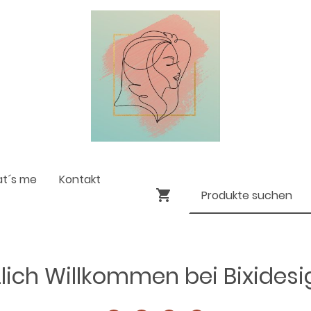
at´s me
Kontakt
lich Willkommen bei Bixides