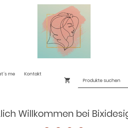
at´s me
Kontakt
lich Willkommen bei Bixides