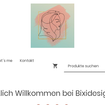
at´s me
Kontakt
lich Willkommen bei Bixides