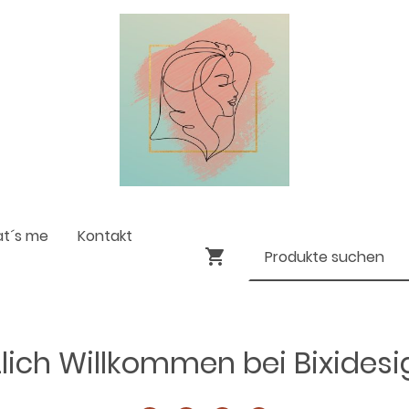
at´s me
Kontakt
lich Willkommen bei Bixides