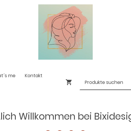
at´s me
Kontakt
lich Willkommen bei Bixides