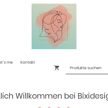
at´s me
Kontakt
lich Willkommen bei Bixides