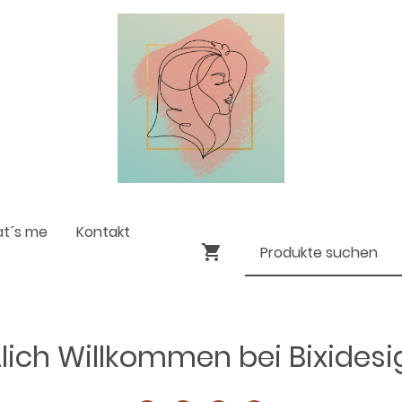
at´s me
Kontakt
lich Willkommen bei Bixides