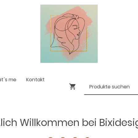
at´s me
Kontakt
lich Willkommen bei Bixides