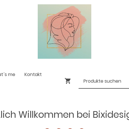
at´s me
Kontakt
lich Willkommen bei Bixides