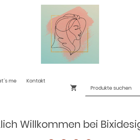
at´s me
Kontakt
lich Willkommen bei Bixides