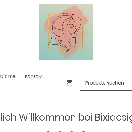
at´s me
Kontakt
lich Willkommen bei Bixides