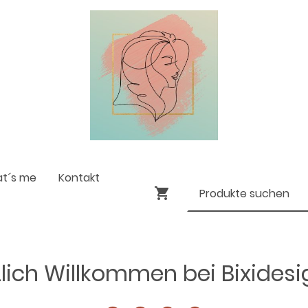
at´s me
Kontakt
lich Willkommen bei Bixides