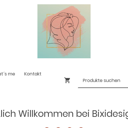
at´s me
Kontakt
lich Willkommen bei Bixides