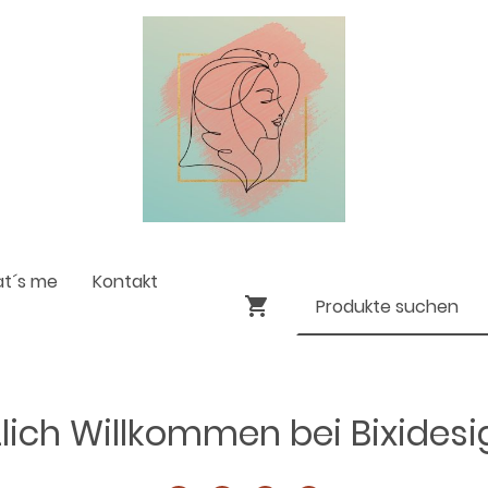
at´s me
Kontakt
lich Willkommen bei Bixides