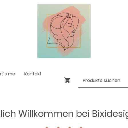
at´s me
Kontakt
lich Willkommen bei Bixides