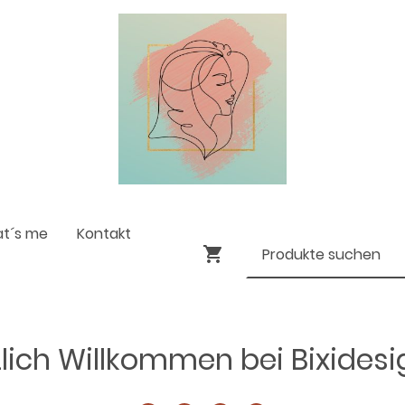
at´s me
Kontakt
lich Willkommen bei Bixides