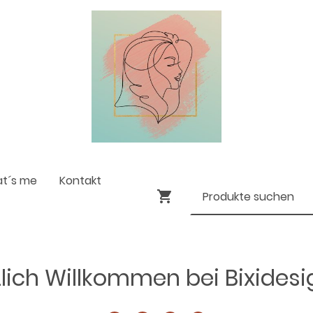
at´s me
Kontakt
lich Willkommen bei Bixides