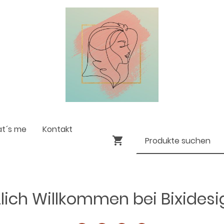
at´s me
Kontakt
lich Willkommen bei Bixides