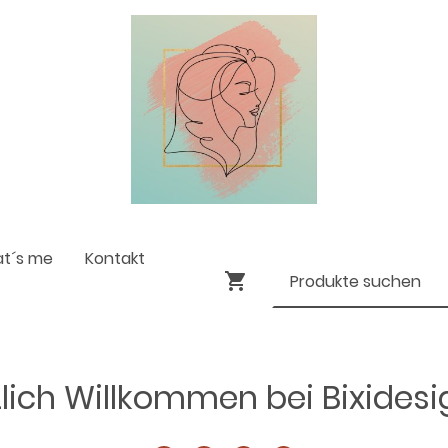
at´s me
Kontakt
lich Willkommen bei Bixides