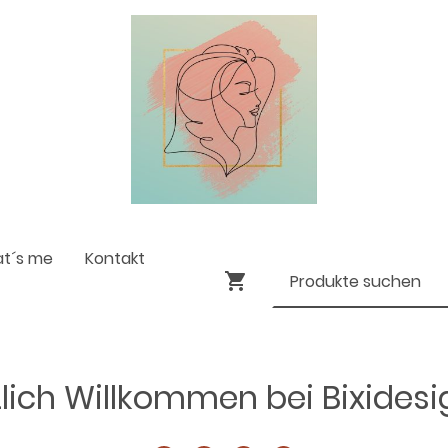
at´s me
Kontakt
lich Willkommen bei Bixides