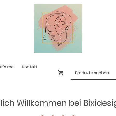
at´s me
Kontakt
lich Willkommen bei Bixides