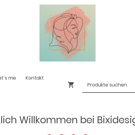
at´s me
Kontakt
lich Willkommen bei Bixides