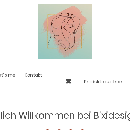
at´s me
Kontakt
lich Willkommen bei Bixides